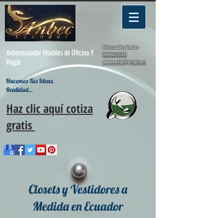
Información y Ventas:
Anbececuador Muebles de Oficina Y
0986420760
Hogar
anbecventas@gmail.com
Hacemos Tus Ideas,
Realidad...
Haz clic aquí cotiza
gratis
Closets y Vestidores a
Medida en Ecuador