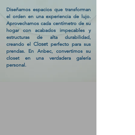
Diseñamos espacios que transforman
el orden en una experiencia de lujo.
Aprovechamos cada centímetro de su
hogar con acabados impecables y
estructuras de alta durabilidad,
Closet
creando el
perfecto para sus
prendas. En Anbec, convertimos su
closet en una verdadera galería
personal.