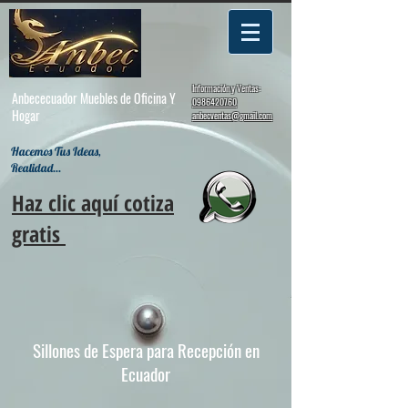
Información y Ventas:
Anbececuador Muebles de Oficina Y
0986420760
Hogar
anbecventas@gmail.com
Hacemos Tus Ideas,
Realidad...
Haz clic aquí cotiza
gratis
Sillones de Espera para Recepción en
Ecuador