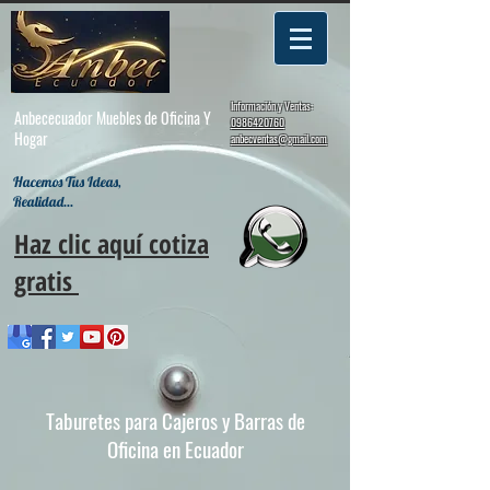
Información y Ventas:
Anbececuador Muebles de Oficina Y
0986420760
Hogar
anbecventas@gmail.com
Hacemos Tus Ideas,
Realidad...
Haz clic aquí cotiza
gratis
Taburetes para Cajeros y Barras de
Oficina en Ecuador