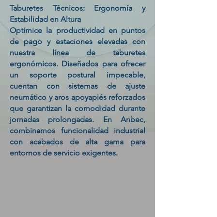
Taburetes Técnicos: Ergonomía y
Estabilidad en Altura
Optimice la productividad en puntos
de pago y estaciones elevadas con
nuestra línea de taburetes
ergonómicos. Diseñados para ofrecer
un soporte postural impecable,
cuentan con sistemas de ajuste
neumático y aros apoyapiés reforzados
que garantizan la comodidad durante
jornadas prolongadas. En Anbec,
combinamos funcionalidad industrial
con acabados de alta gama para
entornos de servicio exigentes.