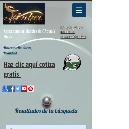
Información y Ventas:
Anbececuador Muebles de Oficina Y
0986420760
Hogar
anbecventas@gmail.com
Hacemos Tus Ideas,
Realidad...
Haz clic aquí cotiza
gratis
Resultados de la búsqueda