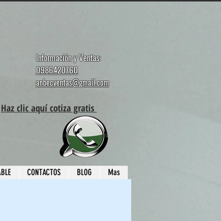
Información y Ventas:
0986420760
anbecventas@gmail.com
Haz clic aquí cotiza gratis
ABLE
CONTACTOS
BLOG
Mas