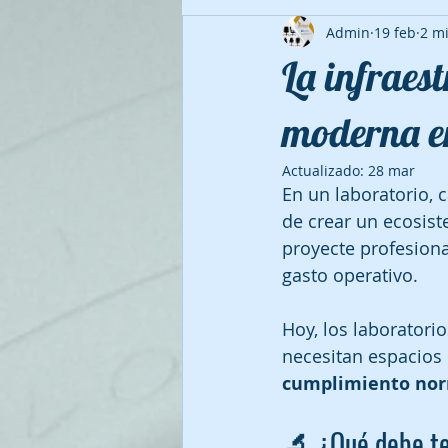
Admin
19 feb
2 mi
La infraes
moderna e
Actualizado:
28 mar
En un laboratorio, c
de crear un ecosist
proyecte profesiona
gasto operativo.
Hoy, los laboratori
necesitan espacios
cumplimiento nor
🔬 ¿Qué debe ten