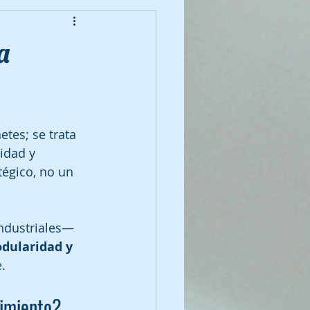
a
tes; se trata 
idad y 
tégico, no un 
industriales— 
dularidad y 
.
dimiento?