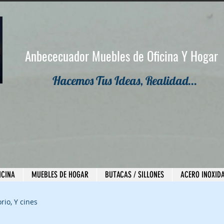
Anbececuador Muebles de Oficina Y Hogar
Hacemos Tus Ideas, Realidad...
ICINA
MUEBLES DE HOGAR
BUTACAS / SILLONES
ACERO INOXID
rio, Y cines