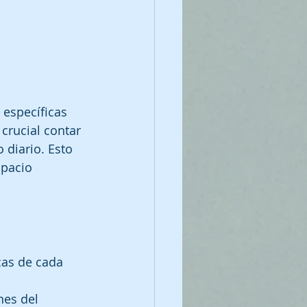
específicas 
crucial contar 
 diario. Esto 
spacio 
cas de cada 
es del 