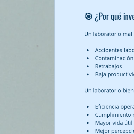
🎯 ¿Por qué inv
Un laboratorio mal 
Accidentes lab
Contaminación
Retrabajos
Baja productiv
Un laboratorio bie
Eficiencia oper
Cumplimiento 
Mayor vida úti
Mejor percepció