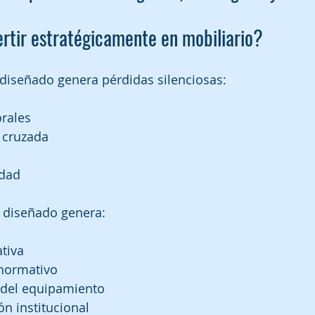
ertir estratégicamente en mobiliario?
diseñado genera pérdidas silenciosas:
orales
 cruzada
idad
n diseñado genera:
ativa
normativo
l del equipamiento
n institucional