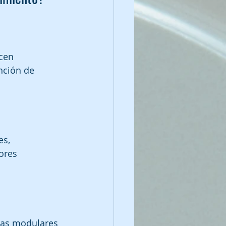
cen 
nción de 
es, 
ores 
mas modulares 