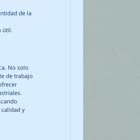
entidad de la 
útil.
ca. No solo 
e de trabajo 
frecer 
striales. 
scando 
calidad y 