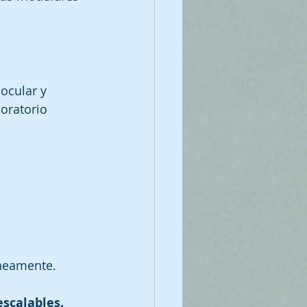
ocular y 
oratorio 
áneamente.
escalables.